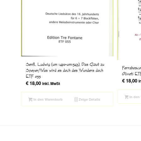
Senfl, Ludwig (um 1490-um1543), Das Gläut zu
Ferrabosco 
Speyer/Was wird es doch des Wunders doch
Oliveti ET
ETF 055
€
18,00
i
€
18,00
inkl. MwSt
In den
In den Warenkorb
Zeige Details