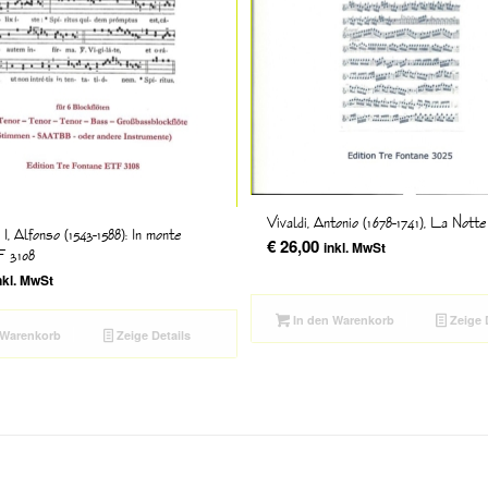
Vivaldi, Antonio (1678-1741), La Not
I, Alfonso (1543-1588): In monte
€
26,00
inkl. MwSt
F 3108
nkl. MwSt
In den Warenkorb
Zeige 
 Warenkorb
Zeige Details