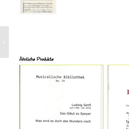
Terrett, Keith (*1956),
Havanna Rhubarb
Rumba ETF 059
Ähnliche Produkte