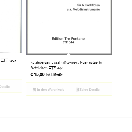
te ETF 3025
Rheinberger, Josef (1839-1901), Puer natus in
Bethlehem ETF 044
€
15,00
inkl. MwSt
Details
In den Warenkorb
Zeige Details