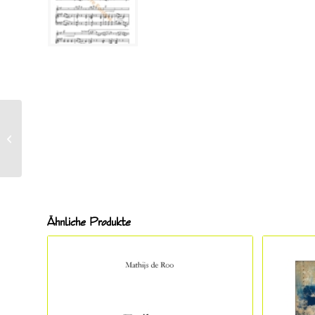
Mancini, Francesco
(1672-1737), Concerto
No. 6 in D-Dur
Ähnliche Produkte