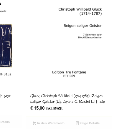
TF 3152
Gluck, Christoph Willibald (1714-1787): Reigen
seliger Geister (Hg. Sylvia C. Rosin) ETF 069
€
15,00
inkl. MwSt
Details
In den Warenkorb
Zeige Details