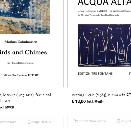
, Markus (1965-2022), Birds and
Vissing, Heida (*1964), Acqua alta E
F 3171
€
13,00
inkl. MwSt
nkl. MwSt
In den Warenkorb
Zeige 
 Warenkorb
Zeige Details