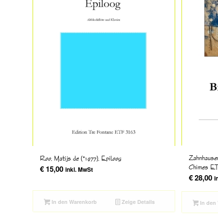
Zahnhausen
Roo, Matijs de (*1977), Epiloog
Chimes ET
€
15,00
inkl. MwSt
€
28,00
i
In den Warenkorb
Zeige Details
In den