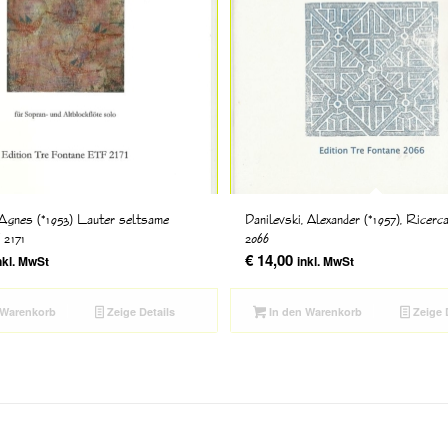
Agnes (*1953) Lauter seltsame
Danilevski, Alexander (*1957), Ricerc
 2171
2066
€
14,00
nkl. MwSt
inkl. MwSt
 Warenkorb
Zeige Details
In den Warenkorb
Zeige 