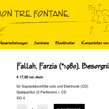
Neuerscheinungen
Seminare
Blockbuster
Komponisten von
Fallah, Farzia (*1980), Besorg
€
17,00
inkl. MwSt
für Sopranblockflöte solo und Elektronik (CD)
Spielpartitur (2 Partituren) + CD
SG 4
Alternative:
In den Warenkorb