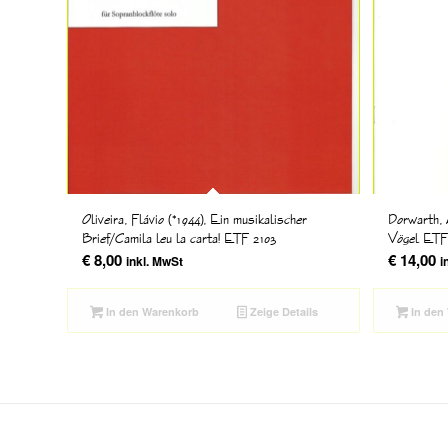
Oliveira, Flávio (*1944), Ein musikalischer
Dorwarth, 
Brief/Camila leu la carta! ETF 2103
Vögel ETF
€
8,00
€
14,00
inkl. MwSt
i
In den Warenkorb
Zeige Details
In den