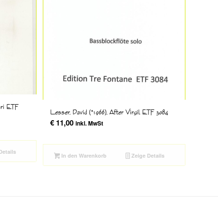
ari ETF
Lesser, David (*1966), After Virgil ETF 3084
€
11,00
inkl. MwSt
Details
In den Warenkorb
Zeige Details