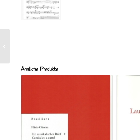
Makhdoomi, Isaac
(*1984), Catching
Moments ETF 3131
Ähnliche Produkte