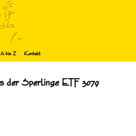
 A bis Z
Kontakt
nis der Sperlinge ETF 3079