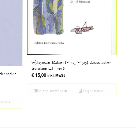
Wylkynson, Robert (?1475-?1515), Jesus autem
transiens ETF 3016
 the apples
€
15,00
inkl. MwSt
In den Warenkorb
Zeige Details
Details