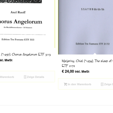
l (*1957), Chorus Angelorum ETF 3113
nkl. MwSt
Meijering, Chiel (*1954), The sleep of
ETF 2172
€
24,00
inkl. MwSt
 Warenkorb
Zeige Details
In den Warenkorb
Zeige 