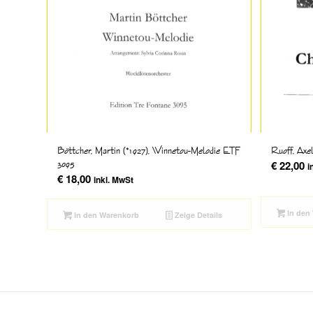
Böttcher, Martin (*1927), Winnetou-Melodie ETF
Ruoff, Axe
3095
€
22,00
i
€
18,00
inkl. MwSt
In den
In den Warenkorb
Zeige Details