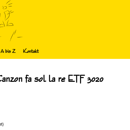
 A bis Z
Kontakt
, Canzon fa sol la re ETF 3020
t)