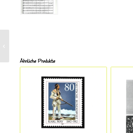
Davis, Alan (*1945),
Starlight and Sweet
Dreams ETF 3001
Ähnliche Produkte