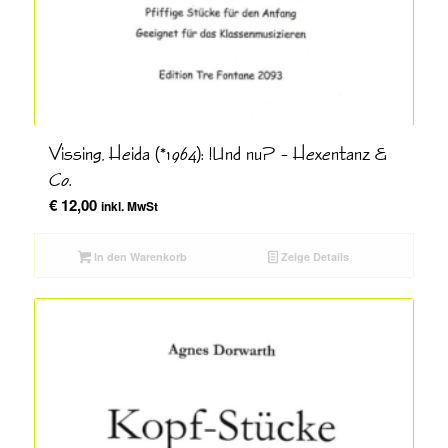
Vissing, Heida (*1964): !Und nu? – Hexentanz &
Co.
€
12,00
inkl. MwSt
In den Warenkorb
Zeige Details