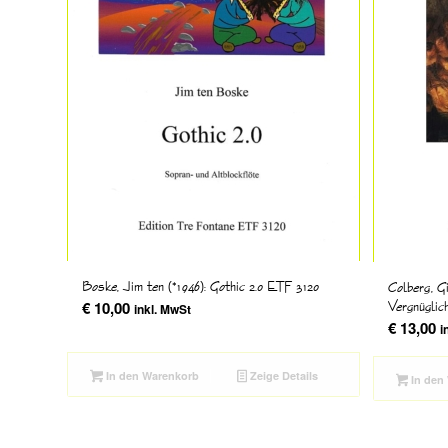
Boske, Jim ten (*1946): Gothic 2.0 ETF 3120
Colberg, Gi
€
10,00
Vergnüglic
inkl. MwSt
€
13,00
i
In den Warenkorb
Zeige Details
In den