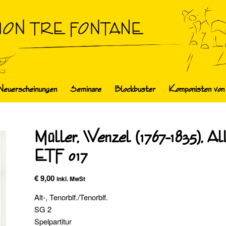
Neuerscheinungen
Seminare
Blockbuster
Komponisten von
Müller, Wenzel (1767-1835), A
ETF 017
€
9,00
inkl. MwSt
Alt-, Tenorblf./Tenorblf.
SG 2
Spelpartitur