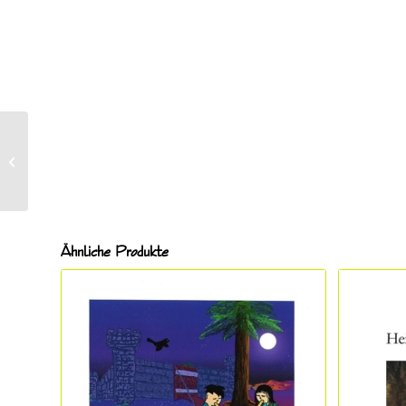
Termöhlen, Nicola
(*1979), Mandragora
ETF 3073
Ähnliche Produkte