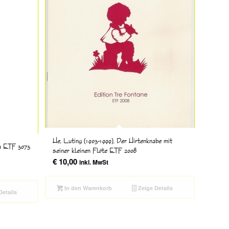
He, Luting (1903-1999), Der Hirtenknabe mit
ra ETF 3073
seiner kleinen Flöte ETF 2008
€
10,00
inkl. MwSt
In den Warenkorb
Zeige Details
Details