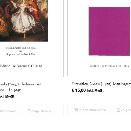
Termöhlen, Nicola (*1979), Mandrago
sela (*1937), Heiteres und
hes ETF 3142
€
15,00
inkl. MwSt
nkl. MwSt
In den Warenkorb
Zeige 
 Warenkorb
Zeige Details