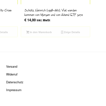
City Cries
Schütz, Heinrich (1558-1667), Viel werden
kommen von Morgen und von Abend ETF 3070
€
14,00
inkl. MwSt
Details
In den Warenkorb
Zeige Details
Versand
Widerruf
Datenschutz
Impressum