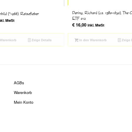
Dering, Richard (ca. 1580-1630), The 
mhild (*1966): Reisefieber
ETF 012
nkl. MwSt
€
16,00
inkl. MwSt
 Warenkorb
Zeige Details
In den Warenkorb
Zeige 
AGBs
Warenkorb
Mein Konto