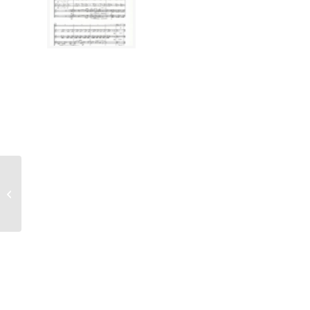
Palestrina, Giovanni
Pierluigi da (um 1525-
1594), Laetus
Hyperboream/Exsultate...