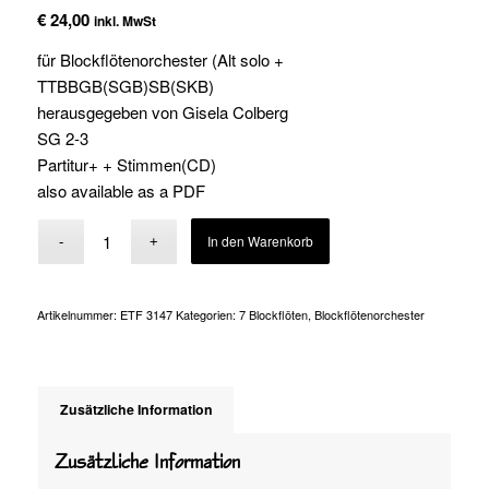
€
24,00
inkl. MwSt
für Blockflötenorchester (Alt solo +
TTBBGB(SGB)SB(SKB)
herausgegeben von Gisela Colberg
SG 2-3
Partitur+ + Stimmen(CD)
also available as a PDF
Alternative:
In den Warenkorb
Artikelnummer:
ETF 3147
Kategorien:
7 Blockflöten
,
Blockflötenorchester
Zusätzliche Information
Zusätzliche Information