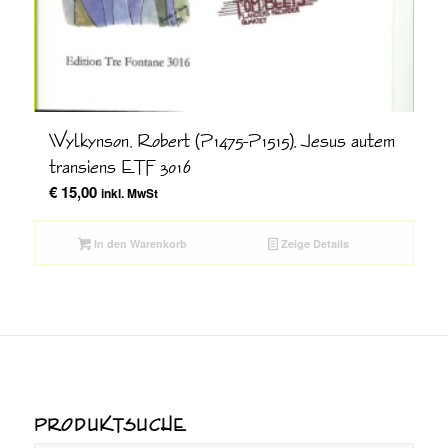
Wylkynson, Robert (?1475-?1515), Jesus autem
transiens ETF 3016
€
15,00
inkl. MwSt
In den Warenkorb
Zeige Details
PRODUKTSUCHE