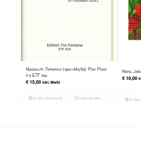
Mazzocchi, Domenico (1592-1662/65), Pian Piano
Manz, Jako
à 5 ETF 034
€
16,00
i
€
15,00
inkl. MwSt
In den Warenkorb
Zeige Details
In den