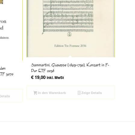
Sammartini, Giuseppe (1695-1750), Konzert in F-
rden
Dur ETF 2036
ETF 3070
€
19,00
inkl. MwSt
In den Warenkorb
Zeige Details
Details