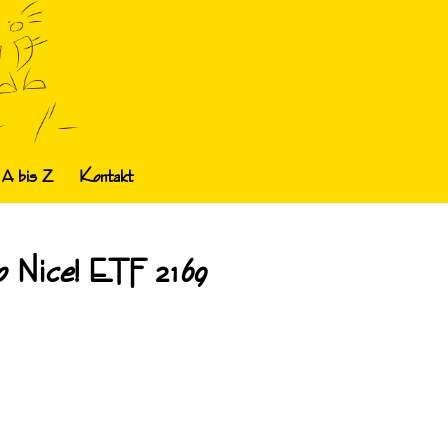
 A bis Z
Kontakt
So Nice! ETF 2169