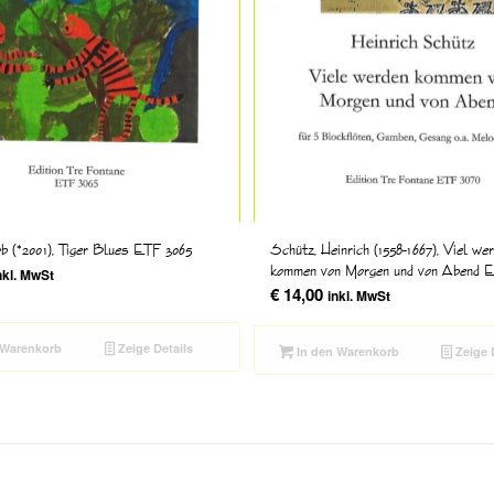
b (*2001), Tiger Blues ETF 3065
Schütz, Heinrich (1558-1667), Viel we
kommen von Morgen und von Abend 
nkl. MwSt
€
14,00
inkl. MwSt
 Warenkorb
Zeige Details
In den Warenkorb
Zeige 