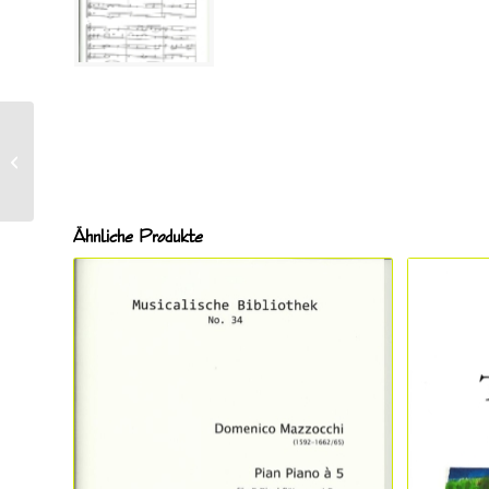
Musica Hungarica:
Ungarische Tänze ETF
009
Ähnliche Produkte