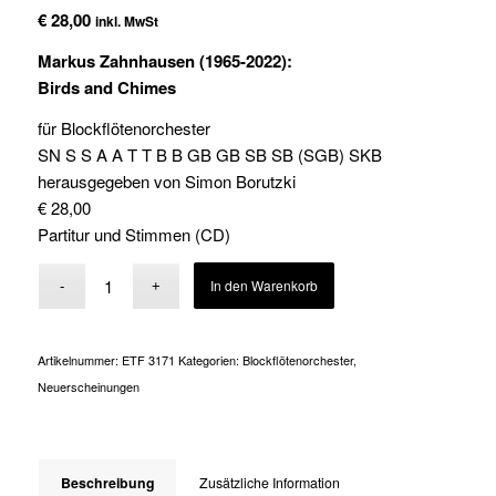
€
28,00
inkl. MwSt
Markus Zahnhausen (1965-2022):
Birds and Chimes
für Blockflötenorchester
SN S S A A T T B B GB GB SB SB (SGB) SKB
herausgegeben von Simon Borutzki
€ 28,00
Partitur und Stimmen (CD)
Alternative:
In den Warenkorb
Artikelnummer:
ETF 3171
Kategorien:
Blockflötenorchester
,
Neuerscheinungen
Beschreibung
Zusätzliche Information