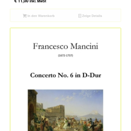
€
11,00
inkl. MwSt
In den Warenkorb
Zeige Details