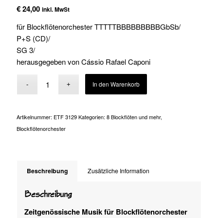
€
24,00
inkl. MwSt
für Blockflötenorchester TTTTTBBBBBBBBBGbSb/
P+S (CD)/
SG 3/
herausgegeben von Cássio Rafael Caponi
Alternative:
In den Warenkorb
Artikelnummer:
ETF 3129
Kategorien:
8 Blockflöten und mehr
,
Blockflötenorchester
Beschreibung
Zusätzliche Information
Beschreibung
Zeitgenössische Musik für Blockflötenorchester