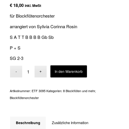
€
18,00
inkl. MwSt
für Blockflötenorchester
arrangiert von Sylivia Corinna Rosin
S A T T B B B B Gb Sb
P + S
SG 2-3
Alternative:
In den Warenkorb
Artikelnummer:
ETF 3095
Kategorien:
8 Blockflöten und mehr
,
Blockflötenorchester
Beschreibung
Zusätzliche Information