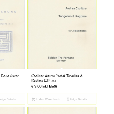
), Dolce Suono
Csollány, Andrea (*1964), Tangolino &
Ragtime ETF 019
€
9,00
inkl. MwSt
eige Details
In den Warenkorb
Zeige Details