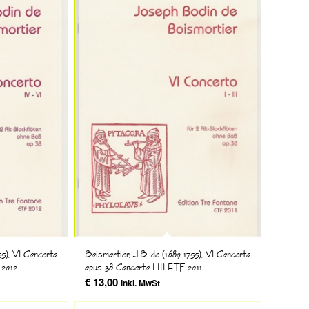
55), VI Concerto
Boismortier, J.B. de (1689-1755), VI Concerto
 2012
opus 38 Concerto I-III ETF 2011
€
13,00
inkl. MwSt