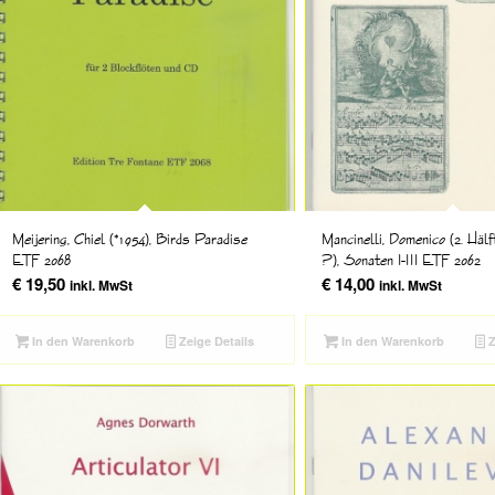
Meijering, Chiel (*1954), Birds Paradise
Mancinelli, Domenico (2. Hälf
ETF 2068
?), Sonaten I-III ETF 2062
€
19,50
€
14,00
inkl. MwSt
inkl. MwSt
In den Warenkorb
Zeige Details
In den Warenkorb
Z