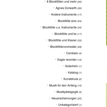
8 Blockflöten und mehr
(26)
Agnes Dorwarth
(26)
Andere Instrumente
(17)
Blockflöte solo
(54)
Blockflöte u.a. Instrumente
(34)
Blockflöte und bc
(17)
Blockflöte und Klavier
(33)
Blockflötenorchester
(28)
Cembalo
(4)
Eagle recorder
(12)
Gutschein
(1)
Katalog
(1)
Kunstdruck
(0)
Musik für den Anfang
(15)
Musikpädagogik
(4)
Neuerscheinungen
(25)
Unkategorisiert
(1)