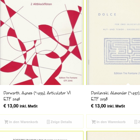
Dorwarth, Agnes (*1953), Articulator VI
Danilevski, Alexander (*1957
ETF 2046
ETF 2038
€
13,00
€
13,00
inkl. MwSt
inkl. MwSt
In den Warenkorb
Zeige Details
In den Warenkorb
Z