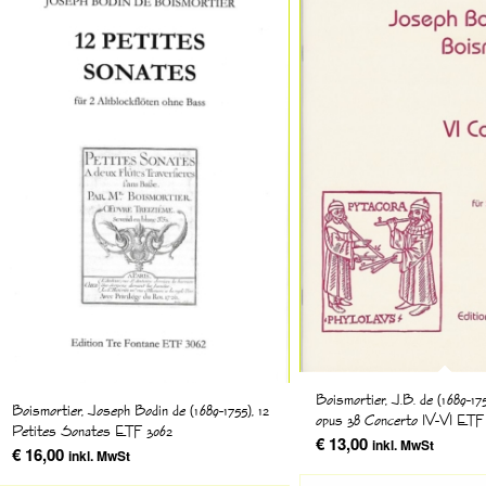
Boismortier, J.B. de (1689-17
Boismortier, Joseph Bodin de (1689-1755), 12
opus 38 Concerto IV-VI ETF
Petites Sonates ETF 3062
€
13,00
inkl. MwSt
€
16,00
inkl. MwSt