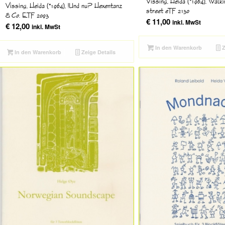
Vissing, Heida (*1964), Walki
Vissing, Heida (*1964), !Und nu? Hexentanz
street eTF 2130
& Co. ETF 2093
€
11,00
inkl. MwSt
€
12,00
inkl. MwSt
In den Warenkorb
Z
In den Warenkorb
Zeige Details