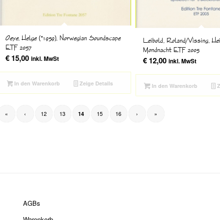
Oeye, Helge (*1959), Norwegian Soundscape
Leibold, Roland/Vissing, Hei
ETF 2057
Mondnacht ETF 2005
€
15,00
inkl. MwSt
€
12,00
inkl. MwSt
In den Warenkorb
Zeige Details
In den Warenkorb
Z
«
‹
12
13
15
16
›
»
14
AGBs
Warenkorb