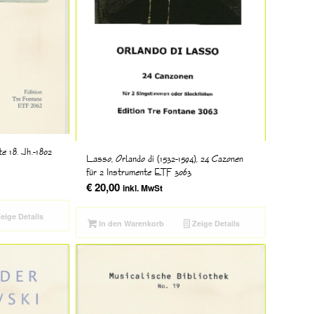
te 18. Jh.-1802
Lasso, Orlando di (1532-1594), 24 Cazonen
für 2 Instrumente ETF 3063
€
20,00
inkl. MwSt
eige Details
In den Warenkorb
Zeige Details