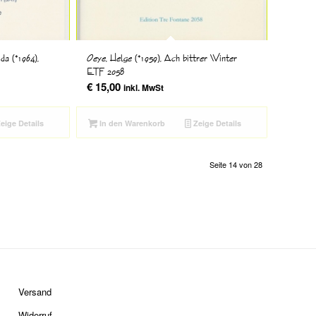
da (*1964),
Oeye, Helge (*1959), Ach bittrer Winter
ETF 2058
€
15,00
inkl. MwSt
eige Details
In den Warenkorb
Zeige Details
Seite 14 von 28
Versand
Widerruf