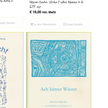
ng along a
Mayer-Spohn, Ulrike (*1980), Messe in A
ETF 037
€
16,00
inkl. MwSt
eige Details
In den Warenkorb
Zeige Details