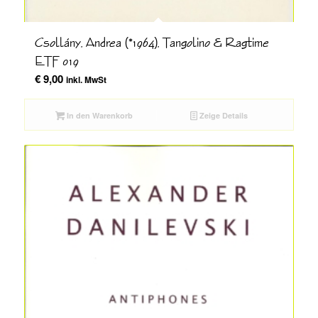
Csollány, Andrea (*1964), Tangolino & Ragtime
ETF 019
€
9,00
inkl. MwSt
In den Warenkorb
Zeige Details