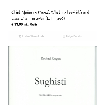
Chiel Meijering (*1954), What my boy/girlfriend
does when I‘m away (ETF 3006)
€
13,00
inkl. MwSt
In den Warenkorb
Zeige Details