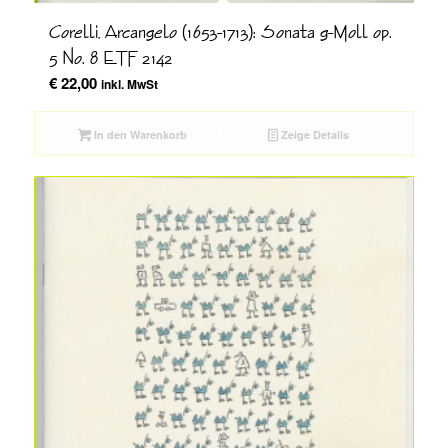
Corelli, Arcangelo (1653-1713): Sonata g-Moll op.
5 No. 8 ETF 2142
€
22,00
inkl. MwSt
In den Warenkorb
Zeige Details